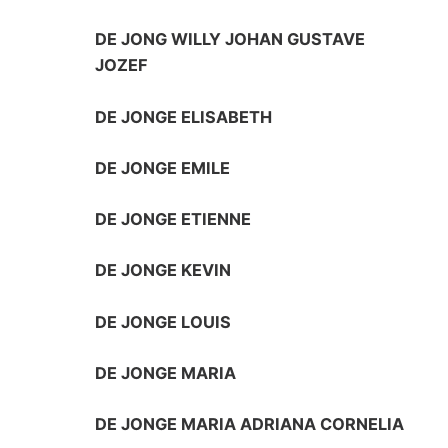
DE JONG WILLY JOHAN GUSTAVE
JOZEF
DE JONGE ELISABETH
DE JONGE EMILE
DE JONGE ETIENNE
DE JONGE KEVIN
DE JONGE LOUIS
DE JONGE MARIA
DE JONGE MARIA ADRIANA CORNELIA