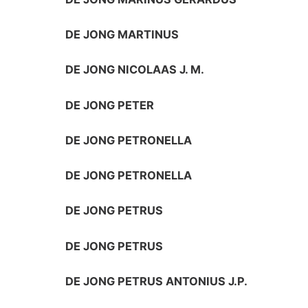
DE JONG MARTINUS
DE JONG NICOLAAS J. M.
DE JONG PETER
DE JONG PETRONELLA
DE JONG PETRONELLA
DE JONG PETRUS
DE JONG PETRUS
DE JONG PETRUS ANTONIUS J.P.