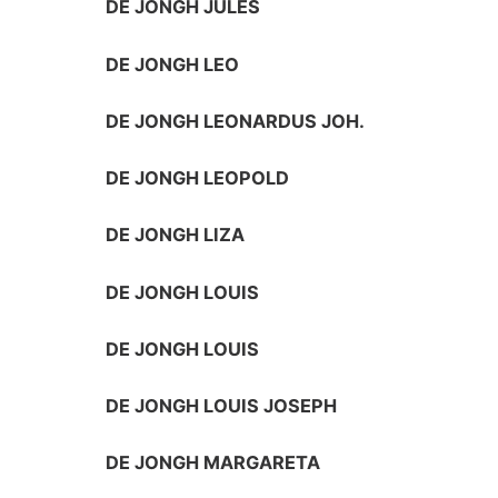
DE JONGH JULES
DE JONGH LEO
DE JONGH LEONARDUS JOH.
DE JONGH LEOPOLD
DE JONGH LIZA
DE JONGH LOUIS
DE JONGH LOUIS
DE JONGH LOUIS JOSEPH
DE JONGH MARGARETA