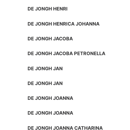
DE JONGH HENRI
DE JONGH HENRICA JOHANNA
DE JONGH JACOBA
DE JONGH JACOBA PETRONELLA
DE JONGH JAN
DE JONGH JAN
DE JONGH JOANNA
DE JONGH JOANNA
DE JONGH JOANNA CATHARINA