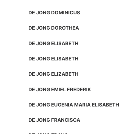
DE JONG DOMINICUS
DE JONG DOROTHEA
DE JONG ELISABETH
DE JONG ELISABETH
DE JONG ELIZABETH
DE JONG EMIEL FREDERIK
DE JONG EUGENIA MARIA ELISABETH
DE JONG FRANCISCA