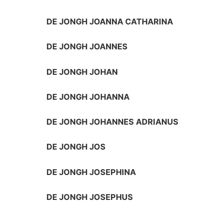
DE JONGH JOANNA CATHARINA
DE JONGH JOANNES
DE JONGH JOHAN
DE JONGH JOHANNA
DE JONGH JOHANNES ADRIANUS
DE JONGH JOS
DE JONGH JOSEPHINA
DE JONGH JOSEPHUS