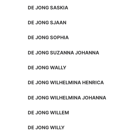
DE JONG SASKIA
DE JONG SJAAN
DE JONG SOPHIA
DE JONG SUZANNA JOHANNA
DE JONG WALLY
DE JONG WILHELMINA HENRICA
DE JONG WILHELMINA JOHANNA
DE JONG WILLEM
DE JONG WILLY