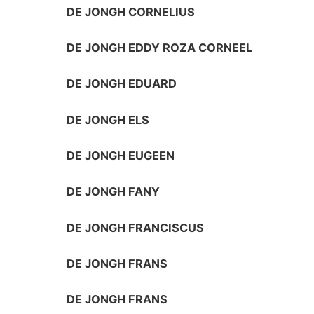
DE JONGH CORNELIUS
DE JONGH EDDY ROZA CORNEEL
DE JONGH EDUARD
DE JONGH ELS
DE JONGH EUGEEN
DE JONGH FANY
DE JONGH FRANCISCUS
DE JONGH FRANS
DE JONGH FRANS