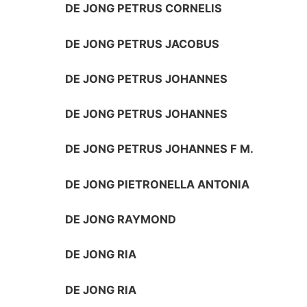
DE JONG PETRUS CORNELIS
DE JONG PETRUS JACOBUS
DE JONG PETRUS JOHANNES
DE JONG PETRUS JOHANNES
DE JONG PETRUS JOHANNES F M.
DE JONG PIETRONELLA ANTONIA
DE JONG RAYMOND
DE JONG RIA
DE JONG RIA