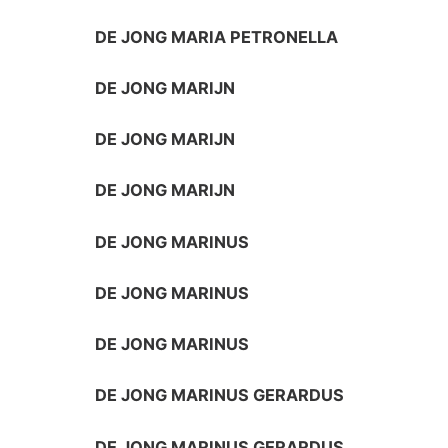
DE JONG MARIA PETRONELLA
DE JONG MARIJN
DE JONG MARIJN
DE JONG MARIJN
DE JONG MARINUS
DE JONG MARINUS
DE JONG MARINUS
DE JONG MARINUS GERARDUS
DE JONG MARINUS GERARDUS