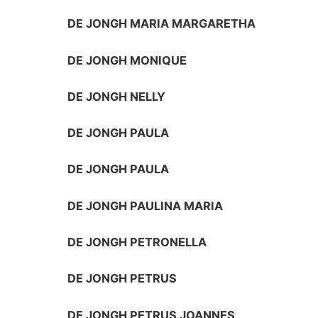
DE JONGH MARIA MARGARETHA
DE JONGH MONIQUE
DE JONGH NELLY
DE JONGH PAULA
DE JONGH PAULA
DE JONGH PAULINA MARIA
DE JONGH PETRONELLA
DE JONGH PETRUS
DE JONGH PETRUS JOANNES