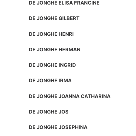
DE JONGHE ELISA FRANCINE
DE JONGHE GILBERT
DE JONGHE HENRI
DE JONGHE HERMAN
DE JONGHE INGRID
DE JONGHE IRMA
DE JONGHE JOANNA CATHARINA
DE JONGHE JOS
DE JONGHE JOSEPHINA