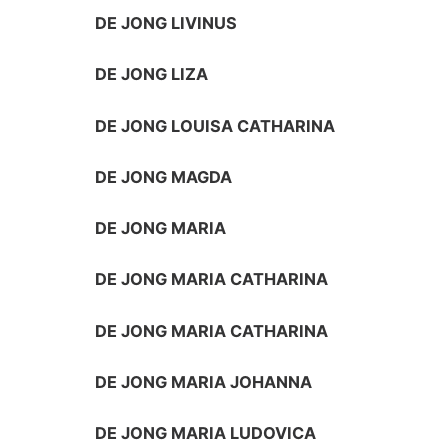
DE JONG LIVINUS
DE JONG LIZA
DE JONG LOUISA CATHARINA
DE JONG MAGDA
DE JONG MARIA
DE JONG MARIA CATHARINA
DE JONG MARIA CATHARINA
DE JONG MARIA JOHANNA
DE JONG MARIA LUDOVICA