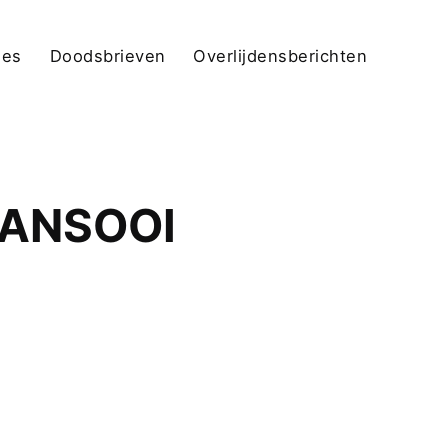
jes
Doodsbrieven
Overlijdensberichten
RANSOOI