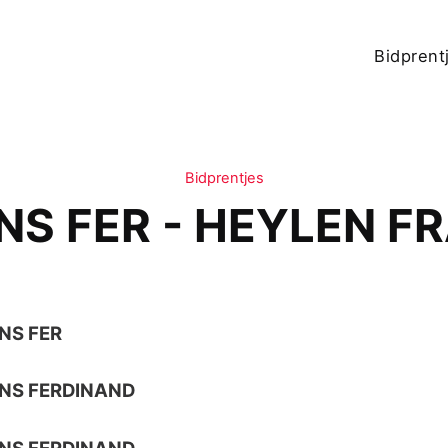
Bidprent
Bidprentjes
S FER - HEYLEN F
NS FER
NS FERDINAND