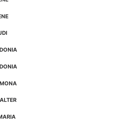
ENE
UDI
IDONIA
IDONIA
IMONA
ALTER
MARIA