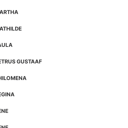
MARTHA
ATHILDE
AULA
ETRUS GUSTAAF
HILOMENA
EGINA
ENE
ENE