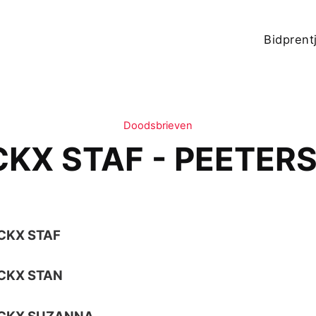
Bidprent
Doodsbrieven
CKX STAF - PEETERS
CKX STAF
CKX STAN