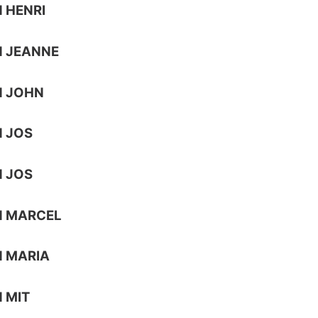
 HENRI
N JEANNE
N JOHN
 JOS
 JOS
N MARCEL
 MARIA
 MIT