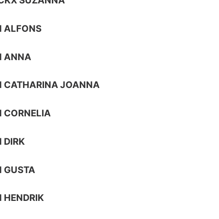
NCKX SUZANNA
N ALFONS
N ANNA
N CATHARINA JOANNA
 CORNELIA
 DIRK
N GUSTA
 HENDRIK