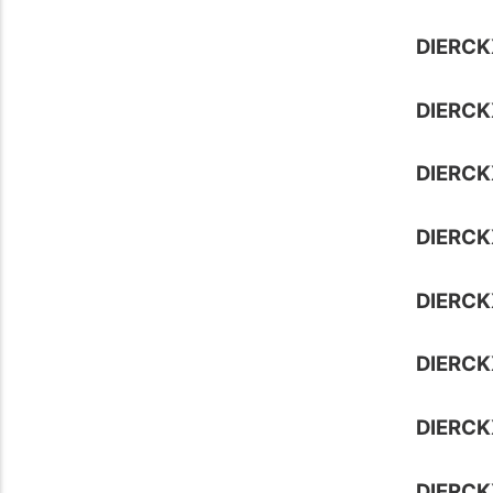
DIERC
DIERCK
DIERCK
DIERCK
DIERCK
DIERCK
DIERCK
DIERC