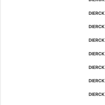
DIERC
DIERCK
DIERCK
DIERCK
DIERCK
DIERCK
DIERCK