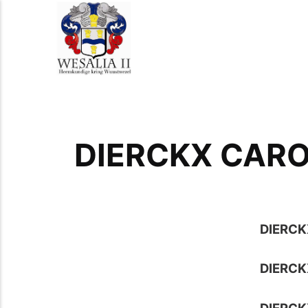
DIERCKX CARO
DIERCK
DIERCK