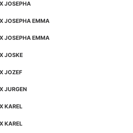
X JOSEPHA
KX JOSEPHA EMMA
KX JOSEPHA EMMA
X JOSKE
X JOZEF
X JURGEN
X KAREL
X KAREL