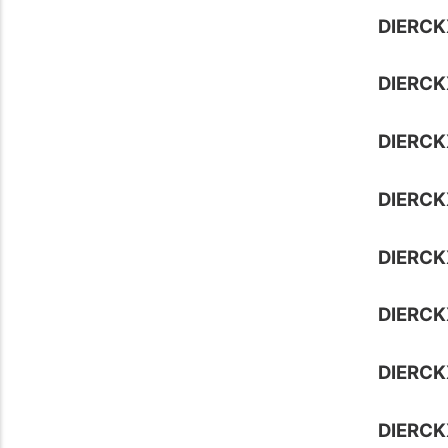
DIERCK
DIERCK
DIERCK
DIERCK
DIERCK
DIERCK
DIERCKX
DIERCK