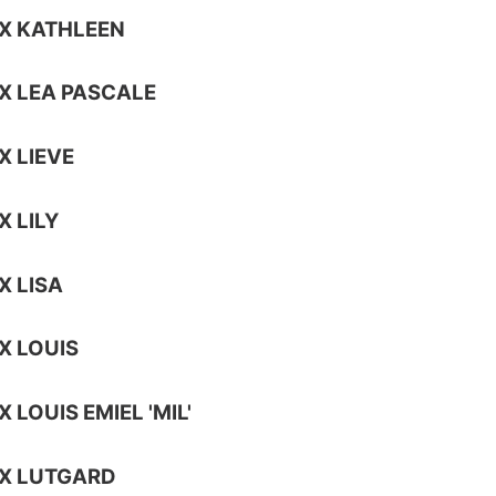
X KATHLEEN
X LEA PASCALE
X LIEVE
X LILY
X LISA
X LOUIS
 LOUIS EMIEL 'MIL'
X LUTGARD