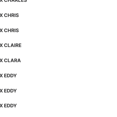
X CHARLES
X CHRIS
X CHRIS
X CLAIRE
X CLARA
X EDDY
X EDDY
X EDDY